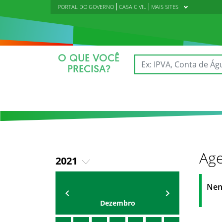
PORTAL DO GOVERNO
CASA CIVIL
MAIS SITES
O QUE VOCÊ
PRECISA?
Age
2021
2018
AGENDA
Polícia Militar do Ceará
Nen
2019
Dezembro
2020