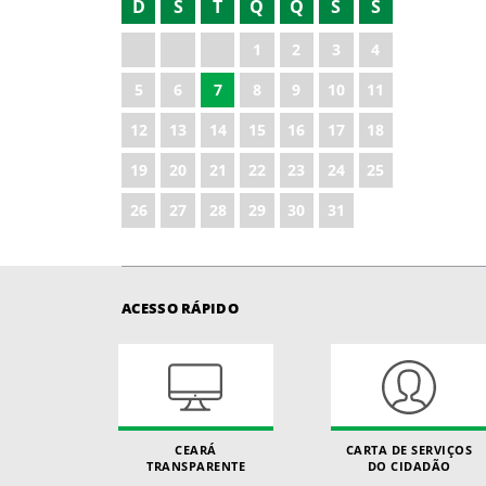
D
S
T
Q
Q
S
S
2022
1
2
3
4
2023
5
6
7
8
9
10
11
2024
12
13
14
15
16
17
18
2025
19
20
21
22
23
24
25
2026
26
27
28
29
30
31
ACESSO RÁPIDO
CEARÁ
CARTA DE SERVIÇOS
TRANSPARENTE
DO CIDADÃO