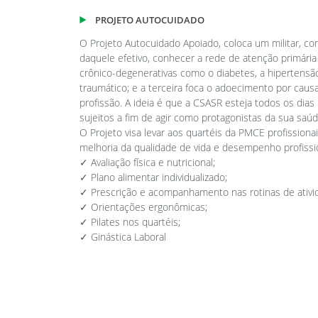
PROJETO AUTOCUIDADO
O Projeto Autocuidado Apoiado, coloca um militar, c
daquele efetivo, conhecer a rede de atenção primária 
crônico-degenerativas como o diabetes, a hipertensão
traumático; e a terceira foca o adoecimento por cau
profissão. A ideia é que a CSASR esteja todos os dia
sujeitos a fim de agir como protagonistas da sua saú
O Projeto visa levar aos quartéis da PMCE profissiona
melhoria da qualidade de vida e desempenho profissio
✓ Avaliação física e nutricional;
✓ Plano alimentar individualizado;
✓ Prescrição e acompanhamento nas rotinas de ativida
✓ Orientações ergonômicas;
✓ Pilates nos quartéis;
✓ Ginástica Laboral