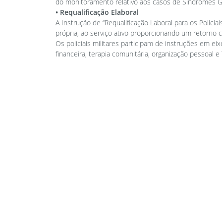
do monitoramento relativo aos casos de Síndromes G
• Requalificação Elaboral
A Instrução de “Requalificação Laboral para os Policiai
própria, ao serviço ativo proporcionando um retorno 
Os policiais militares participam de instruções em ei
financeira, terapia comunitária, organização pessoal e T