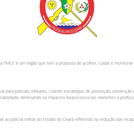
 da PMCE é um órgão que tem a proposta de acolher, cuidar e monitorar o
itual para policiais militares, criando estratégias de promoção, prevençã
nsabilidade, diminuindo os impactos biopsicossociais inerentes à profi
l ao policial militar do Estado do Ceará refletindo na redução das incap