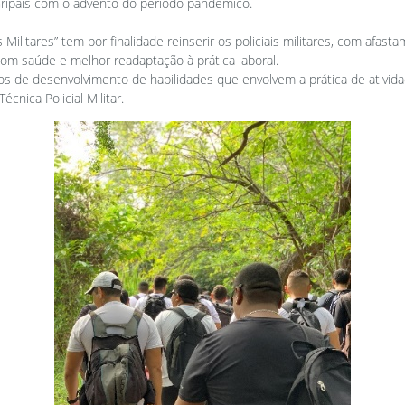
ripais com o advento do período pandêmico.
s Militares” tem por finalidade reinserir os policiais militares, com afa
com saúde e melhor readaptação à prática laboral.
xos de desenvolvimento de habilidades que envolvem a prática de ativida
écnica Policial Militar.