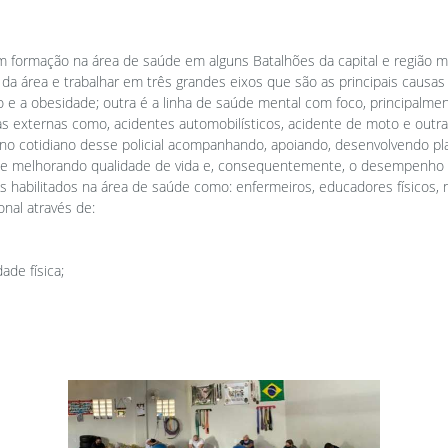
om formação na área de saúde em alguns Batalhões da capital e regiã
da área e trabalhar em três grandes eixos que são as principais causas
 e a obesidade; outra é a linha de saúde mental com foco, principalme
sas externas como, acidentes automobilísticos, acidente de moto e out
s no cotidiano desse policial acompanhando, apoiando, desenvolvendo pl
de melhorando qualidade de vida e, consequentemente, o desempenho na a
is habilitados na área de saúde como: enfermeiros, educadores físicos, n
nal através de:
de física;