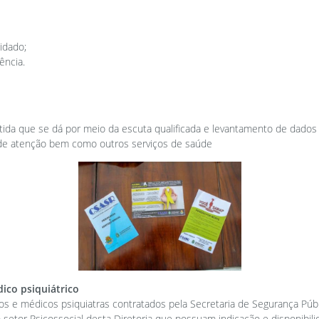
idado;
ência.
tida que se dá por meio da escuta qualificada e levantamento de dad
e atenção bem como outros serviços de saúde
ico psiquiátrico
os e médicos psiquiatras contratados pela Secretaria de Segurança Públ
 setor Psicossocial desta Diretoria que possuam indicação e disponibili