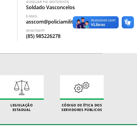
AUXILIAR P4/ MOTORISTA
Soldado Vasconcelos
E-MAIL
asscom@policiamilitar.ce.gov.br
WHATSAPP
(85) 985226278
LEGISLAÇÃO
CÓDIGO DE ÉTICA DOS
ESTADUAL
SERVIDORES PÚBLICOS