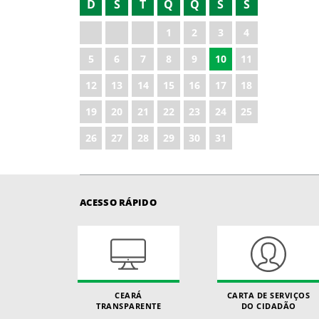
D
S
T
Q
Q
S
S
2022
1
2
3
4
2023
5
6
7
8
9
10
11
2024
12
13
14
15
16
17
18
2025
19
20
21
22
23
24
25
2026
26
27
28
29
30
31
ACESSO RÁPIDO
CEARÁ
CARTA DE SERVIÇOS
TRANSPARENTE
DO CIDADÃO