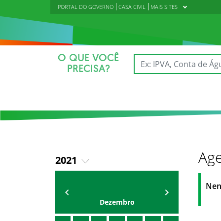
PORTAL DO GOVERNO
CASA CIVIL
MAIS SITES
O QUE VOCÊ
PRECISA?
Age
2021
2018
AGENDA
Polícia Militar do Ceará
Nen
2019
Dezembro
2020