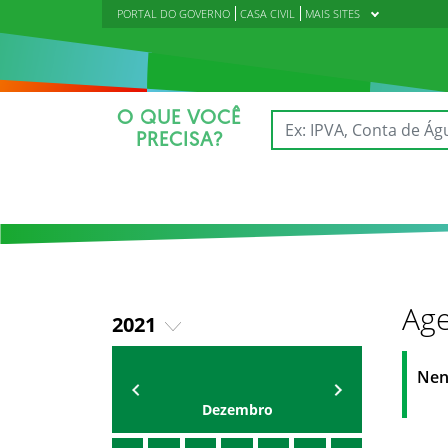
PORTAL DO GOVERNO
CASA CIVIL
MAIS SITES
O QUE VOCÊ
PRECISA?
Age
2021
2018
AGENDA
Polícia Militar do Ceará
Nen
2019
Dezembro
2020