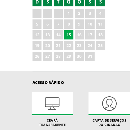
D
S
T
Q
Q
S
S
2022
1
2
3
4
2023
5
6
7
8
9
10
11
2024
12
13
14
15
16
17
18
2025
19
20
21
22
23
24
25
2026
26
27
28
29
30
31
ACESSO RÁPIDO
CEARÁ
CARTA DE SERVIÇOS
TRANSPARENTE
DO CIDADÃO