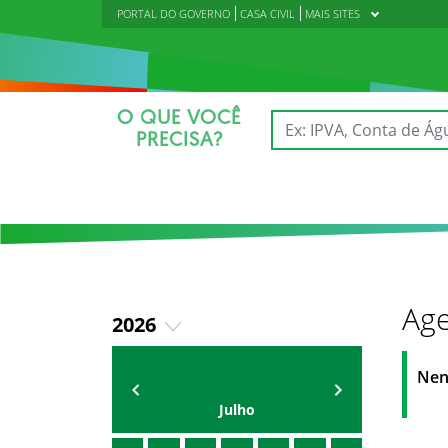
PORTAL DO GOVERNO
CASA CIVIL
MAIS SITES
O QUE VOCÊ
PRECISA?
Age
2026
2018
AGENDA
Polícia Militar do Ceará
Nen
2019
Julho
2020