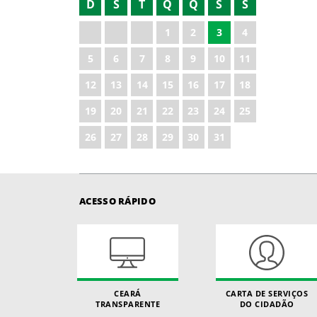
D
S
T
Q
Q
S
S
2021
1
2
3
4
2022
5
6
7
8
9
10
11
2023
12
13
14
15
16
17
18
2024
19
20
21
22
23
24
25
2025
26
27
28
29
30
31
ACESSO RÁPIDO
CEARÁ
CARTA DE SERVIÇOS
TRANSPARENTE
DO CIDADÃO