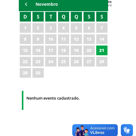
AGENDA
Novembro
Polícia Militar do Ceará
D
S
T
Q
Q
S
S
1
2
3
4
5
6
7
8
9
10
11
12
13
14
15
16
17
18
19
20
21
22
23
24
25
26
27
28
29
30
Nenhum evento cadastrado.