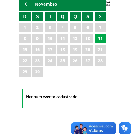
AGENDA
Novembro
Polícia Militar do Ceará
D
S
T
Q
Q
S
S
1
2
3
4
5
6
7
8
9
10
11
12
13
14
15
16
17
18
19
20
21
22
23
24
25
26
27
28
29
30
Nenhum evento cadastrado.