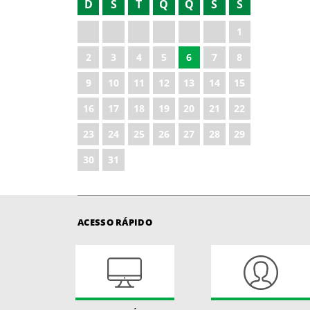
D
S
T
Q
Q
S
S
2021
1
2022
2
3
4
5
6
7
8
2023
9
10
11
12
13
14
15
2024
16
17
18
19
20
21
22
2025
23
24
25
26
27
28
29
30
31
ACESSO RÁPIDO