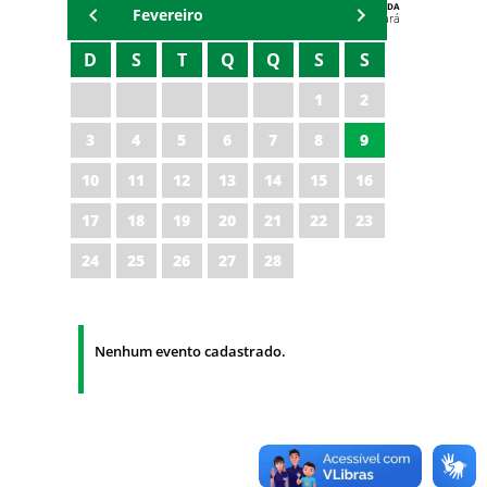
AGENDA
Fevereiro
Polícia Militar do Ceará
D
S
T
Q
Q
S
S
1
2
3
4
5
6
7
8
9
10
11
12
13
14
15
16
17
18
19
20
21
22
23
24
25
26
27
28
Nenhum evento cadastrado.