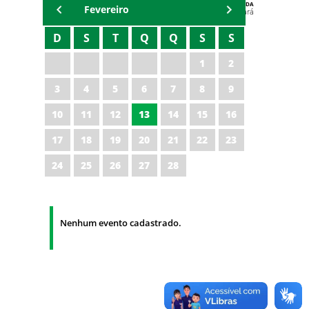
AGENDA
Fevereiro
Polícia Militar do Ceará
D
S
T
Q
Q
S
S
1
2
3
4
5
6
7
8
9
10
11
12
13
14
15
16
17
18
19
20
21
22
23
24
25
26
27
28
Nenhum evento cadastrado.