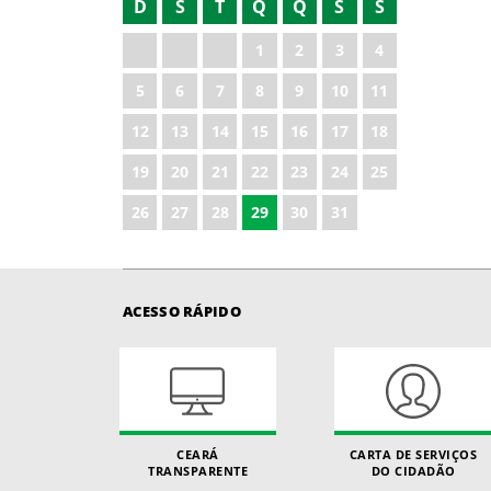
D
S
T
Q
Q
S
S
2022
1
2
3
4
2023
5
6
7
8
9
10
11
2024
12
13
14
15
16
17
18
2025
19
20
21
22
23
24
25
2026
26
27
28
29
30
31
ACESSO RÁPIDO
CEARÁ
CARTA DE SERVIÇOS
TRANSPARENTE
DO CIDADÃO