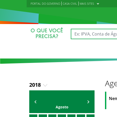
PORTAL DO GOVERNO
CASA CIVIL
MAIS SITES
O QUE VOCÊ
PRECISA?
Age
2018
2019
AGENDA
Polícia Militar do Ceará
Nen
2020
Agosto
2021