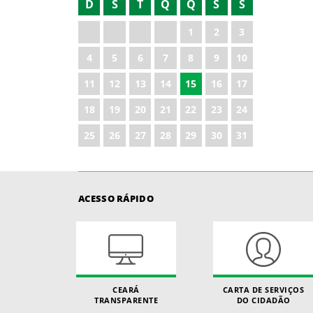
D
S
T
Q
Q
S
S
2021
1
2
3
2022
4
5
6
7
8
9
10
2023
11
12
13
14
15
16
17
2025
18
19
20
21
22
23
24
2026
25
26
27
28
29
30
31
ACESSO RÁPIDO
CEARÁ
CARTA DE SERVIÇOS
TRANSPARENTE
DO CIDADÃO