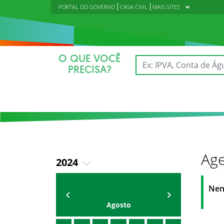
PORTAL DO GOVERNO
CASA CIVIL
MAIS SITES
O QUE VOCÊ
PRECISA?
Age
2024
2018
AGENDA
Polícia Militar do Ceará
Nen
2019
Agosto
2020