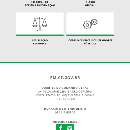
LEI GERAL DE
DIÁRIO
ACESSO À INFORMAÇÃO
OFICIAL
LEGISLAÇÃO
CÓDIGO DE ÉTICA DOS SERVIDORES
ESTADUAL
PÚBLICOS
PM.CE.GOV.BR
QUARTEL DO COMANDO GERAL
AV. AGUANAMBI, 2280 - BAIRRO DE FÁTIMA
FORTALEZA/CE - TEL: (85) 3106 5939 / 3106 5940
CEP: 60.415-390
HORÁRIO DE ATENDIMENTO
08 ÀS 17 HORAS
NOSSOS CANAIS