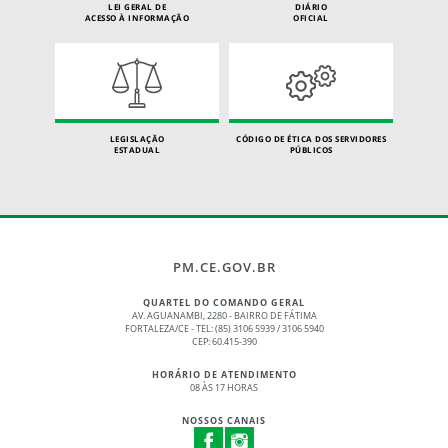
LEI GERAL DE
DIÁRIO
ACESSO À INFORMAÇÃO
OFICIAL
LEGISLAÇÃO
CÓDIGO DE ÉTICA DOS SERVIDORES
ESTADUAL
PÚBLICOS
PM.CE.GOV.BR
QUARTEL DO COMANDO GERAL
AV. AGUANAMBI, 2280 - BAIRRO DE FÁTIMA
FORTALEZA/CE - TEL: (85) 3106 5939 / 3106 5940
CEP: 60.415-390
HORÁRIO DE ATENDIMENTO
08 ÀS 17 HORAS
NOSSOS CANAIS