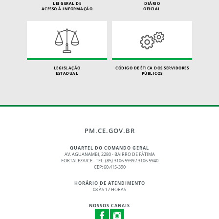
LEI GERAL DE
DIÁRIO
ACESSO À INFORMAÇÃO
OFICIAL
LEGISLAÇÃO
CÓDIGO DE ÉTICA DOS SERVIDORES
ESTADUAL
PÚBLICOS
PM.CE.GOV.BR
QUARTEL DO COMANDO GERAL
AV. AGUANAMBI, 2280 - BAIRRO DE FÁTIMA
FORTALEZA/CE - TEL: (85) 3106 5939 / 3106 5940
CEP: 60.415-390
HORÁRIO DE ATENDIMENTO
08 ÀS 17 HORAS
NOSSOS CANAIS