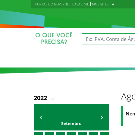
PORTAL DO GOVERNO
CASA CIVIL
MAIS SITES
O QUE VOCÊ
PRECISA?
Age
2022
2018
AGENDA
Polícia Militar do Ceará
Nen
2019
Setembro
2020