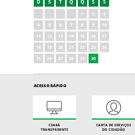
D
S
T
Q
Q
S
S
2021
1
2
3
2023
4
5
6
7
8
9
10
2024
11
12
13
14
15
16
17
2025
18
19
20
21
22
23
24
2026
25
26
27
28
29
30
ACESSO RÁPIDO
CEARÁ
CARTA DE SERVIÇOS
TRANSPARENTE
DO CIDADÃO