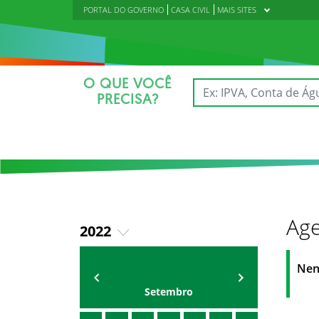
PORTAL DO GOVERNO
CASA CIVIL
MAIS SITES
O QUE VOCÊ
PRECISA?
Age
2022
2018
AGENDA
Polícia Militar do Ceará
Nen
2019
Setembro
2020