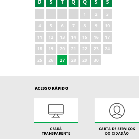
D
S
T
Q
Q
S
S
2021
1
2
3
2023
4
5
6
7
8
9
10
2024
11
12
13
14
15
16
17
2025
18
19
20
21
22
23
24
2026
25
26
27
28
29
30
ACESSO RÁPIDO
CEARÁ
CARTA DE SERVIÇOS
TRANSPARENTE
DO CIDADÃO