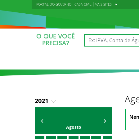
PORTAL DO GOVERNO
CASA CIVIL
MAIS SITES
O QUE VOCÊ
PRECISA?
Age
2021
2018
AGENDA
Polícia Militar do Ceará
Nen
2019
Agosto
2020