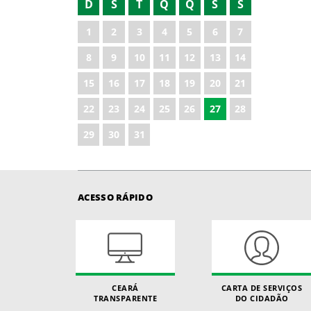
D
S
T
Q
Q
S
S
2022
1
2
3
4
5
6
7
2023
8
9
10
11
12
13
14
2024
15
16
17
18
19
20
21
2025
22
23
24
25
26
27
28
2026
29
30
31
ACESSO RÁPIDO
CEARÁ
CARTA DE SERVIÇOS
TRANSPARENTE
DO CIDADÃO