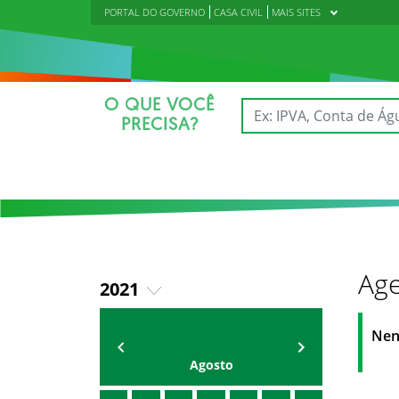
PORTAL DO GOVERNO
CASA CIVIL
MAIS SITES
O QUE VOCÊ
PRECISA?
Age
2021
2018
AGENDA
Polícia Militar do Ceará
Nen
2019
Agosto
2020