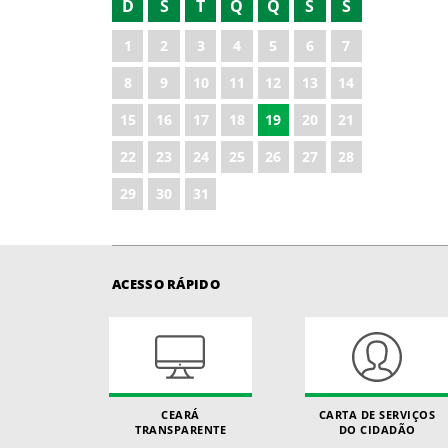
D
S
T
Q
Q
S
S
2022
1
2
3
4
5
6
7
2023
8
9
10
11
12
13
14
2024
15
16
17
18
19
20
21
2025
22
23
24
25
26
27
28
2026
29
30
31
ACESSO RÁPIDO
CEARÁ
CARTA DE SERVIÇOS
TRANSPARENTE
DO CIDADÃO