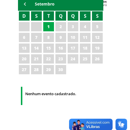
AGENDA
Setembro
Polícia Militar do Ceará
D
S
T
Q
Q
S
S
1
2
3
4
5
6
7
8
9
10
11
12
13
14
15
16
17
18
19
20
21
22
23
24
25
26
27
28
29
30
Nenhum evento cadastrado.