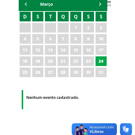
AGENDA
Março
Polícia Militar do Ceará
D
S
T
Q
Q
S
S
1
2
3
4
5
6
7
8
9
10
11
12
13
14
15
16
17
18
19
20
21
22
23
24
25
26
27
28
29
30
31
Nenhum evento cadastrado.