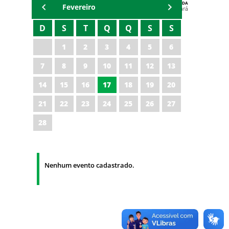
AGENDA
Fevereiro
Polícia Militar do Ceará
D
S
T
Q
Q
S
S
1
2
3
4
5
6
7
8
9
10
11
12
13
14
15
16
17
18
19
20
21
22
23
24
25
26
27
28
Nenhum evento cadastrado.