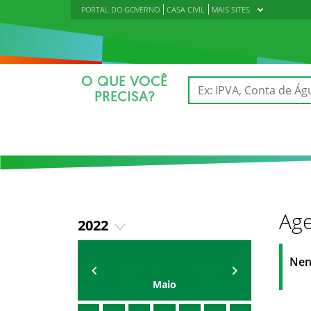
PORTAL DO GOVERNO
CASA CIVIL
MAIS SITES
O QUE VOCÊ
PRECISA?
Age
2022
2018
AGENDA
Polícia Militar do Ceará
Nen
2019
Maio
2020