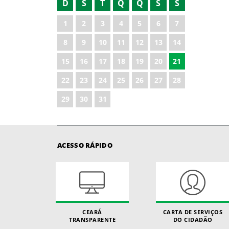
D
S
T
Q
Q
S
S
2021
1
2
3
4
5
6
7
2023
8
9
10
11
12
13
14
2024
15
16
17
18
19
20
21
2025
22
23
24
25
26
27
28
2026
29
30
31
ACESSO RÁPIDO
CEARÁ
CARTA DE SERVIÇOS
TRANSPARENTE
DO CIDADÃO