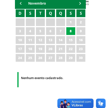
AGENDA
Novembro
Polícia Militar do Ceará
D
S
T
Q
Q
S
S
1
2
3
4
5
6
7
8
9
10
11
12
13
14
15
16
17
18
19
20
21
22
23
24
25
26
27
28
29
30
Nenhum evento cadastrado.