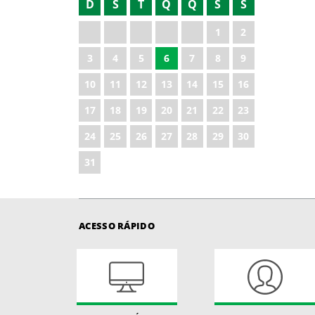
D
S
T
Q
Q
S
S
2021
1
2
2022
3
4
5
6
7
8
9
2023
10
11
12
13
14
15
16
2024
17
18
19
20
21
22
23
2026
24
25
26
27
28
29
30
31
ACESSO RÁPIDO