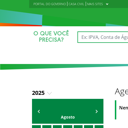
PORTAL DO GOVERNO
CASA CIVIL
MAIS SITES
O QUE VOCÊ
PRECISA?
Age
2025
2018
AGENDA
Polícia Militar do Ceará
Nen
2019
Agosto
2020