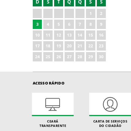
D
S
T
Q
Q
S
S
2021
1
2
2023
3
4
5
6
7
8
9
2024
10
11
12
13
14
15
16
2025
17
18
19
20
21
22
23
2026
24
25
26
27
28
29
30
ACESSO RÁPIDO
CEARÁ
CARTA DE SERVIÇOS
TRANSPARENTE
DO CIDADÃO