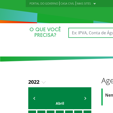
PORTAL DO GOVERNO
CASA CIVIL
MAIS SITES
O QUE VOCÊ
PRECISA?
Age
2022
2018
AGENDA
Polícia Militar do Ceará
Nen
2019
Abril
2020