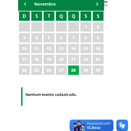
AGENDA
Novembro
Polícia Militar do Ceará
D
S
T
Q
Q
S
S
1
2
3
4
5
6
7
8
9
10
11
12
13
14
15
16
17
18
19
20
21
22
23
24
25
26
27
28
29
30
Nenhum evento cadastrado.