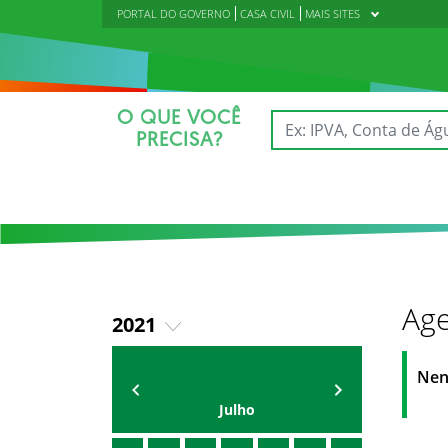
PORTAL DO GOVERNO
CASA CIVIL
MAIS SITES
O QUE VOCÊ
PRECISA?
Age
2021
2018
AGENDA
Polícia Militar do Ceará
Nen
2019
Julho
2020