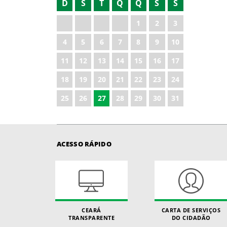
D
S
T
Q
Q
S
S
2022
1
2
3
2023
4
5
6
7
8
9
10
2024
11
12
13
14
15
16
17
2025
18
19
20
21
22
23
24
2026
25
26
27
28
29
30
31
ACESSO RÁPIDO
CEARÁ
CARTA DE SERVIÇOS
TRANSPARENTE
DO CIDADÃO