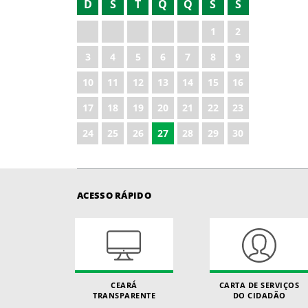
D
S
T
Q
Q
S
S
2021
1
2
2023
3
4
5
6
7
8
9
2024
10
11
12
13
14
15
16
2025
17
18
19
20
21
22
23
2026
24
25
26
27
28
29
30
ACESSO RÁPIDO
CEARÁ
CARTA DE SERVIÇOS
TRANSPARENTE
DO CIDADÃO