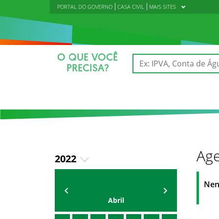
PORTAL DO GOVERNO
CASA CIVIL
MAIS SITES
O QUE VOCÊ
PRECISA?
Age
2022
2018
AGENDA
Polícia Militar do Ceará
Nen
2019
Abril
2020