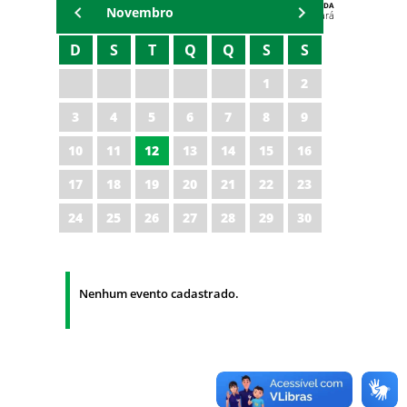
AGENDA
Novembro
Polícia Militar do Ceará
D
S
T
Q
Q
S
S
1
2
3
4
5
6
7
8
9
10
11
12
13
14
15
16
17
18
19
20
21
22
23
24
25
26
27
28
29
30
Nenhum evento cadastrado.